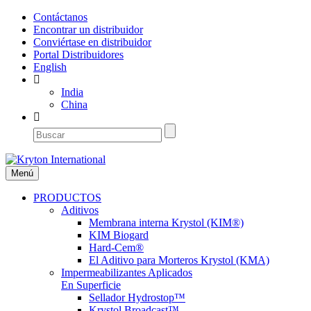
Contáctanos
Encontrar un distribuidor
Conviértase en distribuidor
Portal Distribuidores
English
India
China
Menú
PRODUCTOS
Aditivos
Membrana interna Krystol (KIM®)
KIM Biogard
Hard-Cem®
El Aditivo para Morteros Krystol (KMA)
Impermeabilizantes Aplicados
En Superficie
Sellador Hydrostop™
Krystol Broadcast™