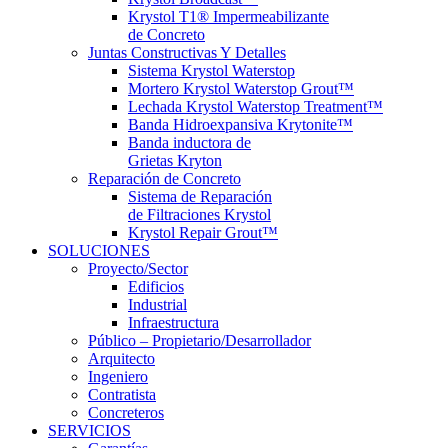
Krystol T1® Impermeabilizante
de Concreto
Juntas Constructivas Y Detalles
Sistema Krystol Waterstop
Mortero Krystol Waterstop Grout™
Lechada Krystol Waterstop Treatment™
Banda Hidroexpansiva Krytonite™
Banda inductora de
Grietas Kryton
Reparación de Concreto
Sistema de Reparación
de Filtraciones Krystol
Krystol Repair Grout™
SOLUCIONES
Proyecto/Sector
Edificios
Industrial
Infraestructura
Público – Propietario/Desarrollador
Arquitecto
Ingeniero
Contratista
Concreteros
SERVICIOS