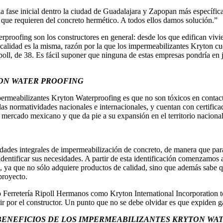
la fase inicial dentro la ciudad de Guadalajara y Zapopan más específi
s que requieren del concreto hermético. A todos ellos damos solución.”
proofing son los constructores en general: desde los que edifican vivie
e calidad es la misma, razón por la que los impermeabilizantes Kryton c
poll, de 38. Es fácil suponer que ninguna de estas empresas pondría en
ON WATER PROOFING
mpermeabilizantes Kryton Waterproofing es que no son tóxicos en contacto
as normatividades nacionales e internacionales, y cuentan con certifica
al mercado mexicano y que da pie a su expansión en el territorio nacional
idades integrales de impermeabilización de concreto, de manera que para
 identificar sus necesidades. A partir de esta identificación comenzamos
e, ya que no sólo adquiere productos de calidad, sino que además sabe 
proyecto.
to Ferretería Ripoll Hermanos como Kryton International Incorporatio
brir por el constructor. Un punto que no se debe olvidar es que expiden ga
BENEFICIOS DE LOS IMPERMEABILIZANTES KRYTON W