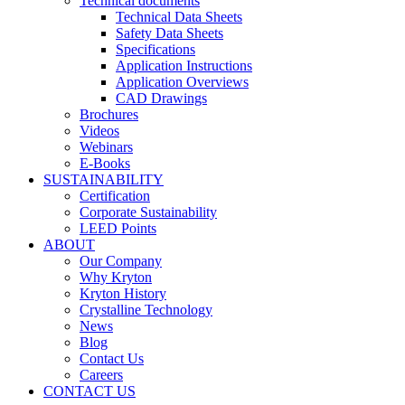
Technical documents
Technical Data Sheets
Safety Data Sheets
Specifications
Application Instructions
Application Overviews
CAD Drawings
Brochures
Videos
Webinars
E-Books
SUSTAINABILITY
Certification
Corporate Sustainability
LEED Points
ABOUT
Our Company
Why Kryton
Kryton History
Crystalline Technology
News
Blog
Contact Us
Careers
CONTACT US