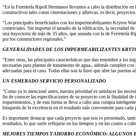
“En la Ferretería Ripoll Hermanos llevamos a cabo la distribución en 
constructivos tales como cimentaciones y albercas, es decir, proyecto
“Los principales beneficiados con los impermeabilizantes Kryton Water
comerciales. Sin importar el tamaño de la edificación, la necesidad d
una trayectoria de más de 35 años, que aunada con la de Ferretería Ri
por los constructores regionales.”
GENERALIDADES DE LOS IMPERMEABILIZANTES KRYT
“Entre otras, las principales características que dan renombre a los i
necesarias para plantas de tratamiento de agua-, además cumplen con l
adecuadas para el caso. Todas ellas son la llave que abre las puertas 
UN ESMERADO SERVICIO PERSONALIZADO
“Como ya lo mencioné antes, nuestra prioridad es satisfacer las neces
fin de conocer las especificaciones de su proyecto con la finalidad de
requerimientos, y de esta forma se lleva a cabo una compra inteligent
búsqueda de la excelencia en el resultado más conveniente para cada 
Es importante destacar que cada proyecto que nos es presentado, tan
resultados, lo que suele reflejarse en los tiempos y en los costos a cu
MEJORES TIEMPOS Y AHORRO ECONÓMICO: ALGUNOS 