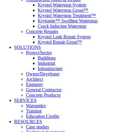
Krystol Waterstop System
Krystol Waterstop Grout™
Krystol Waterstop Treatment™
Krytonite™ Swelling Waterstop
Crack Inducing Waterstop
Concrete Repairs
Krystol Leak Repair System
Krystol Repair Grout™
SOLUTIONS
Project/Sector
Buildings
Industrial
Infrastructure
Owner/Developer
Architect
Engineer
General Contractor
Concrete Producer
SERVICES
Warranties
Training
Education Credits
RESOURCES
Case studies