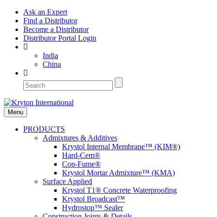
Ask an Expert
Find a Distributor
Become a Distributor
Distributor Portal Login
India
China
Menu
PRODUCTS
Admixtures & Additives
Krystol Internal Membrane™ (KIM®)
Hard-Cem®
Con-Fume®
Krystol Mortar Admixture™ (KMA)
Surface Applied
Krystol T1® Concrete Waterproofing
Krystol Broadcast™
Hydrostop™ Sealer
Construction Joints & Details