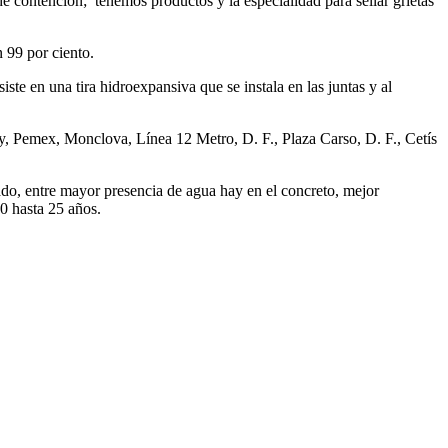
 contención; tenemos productos y la especialidad para sellar grietas
n 99 por ciento.
en una tira hidroexpansiva que se instala en las juntas y al
ey, Pemex, Monclova, Línea 12 Metro, D. F., Plaza Carso, D. F., Cetís
ado, entre mayor presencia de agua hay en el concreto, mejor
0 hasta 25 años.