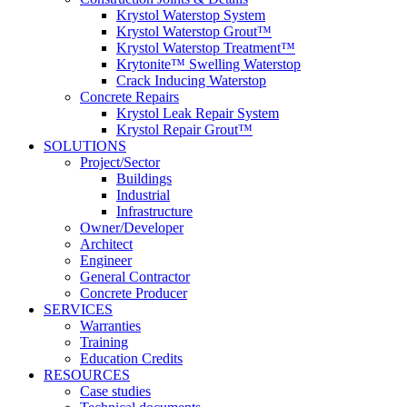
Krystol Waterstop System
Krystol Waterstop Grout™
Krystol Waterstop Treatment™
Krytonite™ Swelling Waterstop
Crack Inducing Waterstop
Concrete Repairs
Krystol Leak Repair System
Krystol Repair Grout™
SOLUTIONS
Project/Sector
Buildings
Industrial
Infrastructure
Owner/Developer
Architect
Engineer
General Contractor
Concrete Producer
SERVICES
Warranties
Training
Education Credits
RESOURCES
Case studies