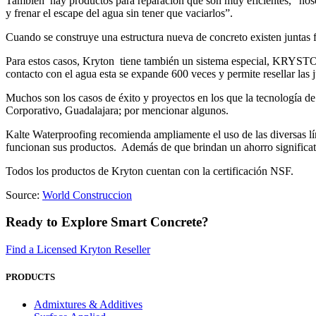
También hay productos para reparación que son muy eficientes, “nosot
y frenar el escape del agua sin tener que vaciarlos”.
Cuando se construye una estructura nueva de concreto existen juntas frí
Para estos casos, Kryton tiene también un sistema especial, KRYSTO
contacto con el agua esta se expande 600 veces y permite resellar las j
Muchos son los casos de éxito y proyectos en los que la tecnología de
Corporativo, Guadalajara; por mencionar algunos.
Kalte Waterproofing recomienda ampliamente el uso de las diversas lí
funcionan sus productos. Además de que brindan un ahorro significati
Todos los productos de Kryton cuentan con la certificación NSF.
Source:
World Construccion
Ready to Explore Smart Concrete?
Find a Licensed Kryton Reseller
PRODUCTS
Admixtures & Additives