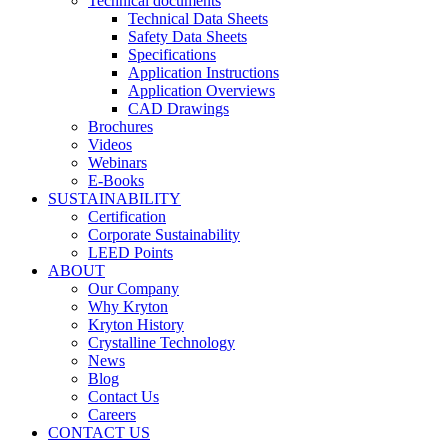
Technical documents
Technical Data Sheets
Safety Data Sheets
Specifications
Application Instructions
Application Overviews
CAD Drawings
Brochures
Videos
Webinars
E-Books
SUSTAINABILITY
Certification
Corporate Sustainability
LEED Points
ABOUT
Our Company
Why Kryton
Kryton History
Crystalline Technology
News
Blog
Contact Us
Careers
CONTACT US