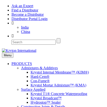
Ask an Expert
Find a Distributor
Become a Distributor
Distributor Portal Login
India
China
Menu
PRODUCTS
Admixtures & Additives
Krystol Internal Membrane™ (KIM®)
Hard-Cem®
Con-Fume®
Krystol Mortar Admixture™ (KMA)
Surface Applied
Krystol T1® Concrete Waterproofing
Krystol Broadcast™
Hydrostop™ Sealer
Construction Joints & Details