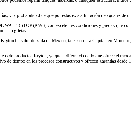
ros podemos reparar tanques, albercas, o cualquier estructura, muros de
as, y la probabilidad de que por estas exista filtración de agua es de u
L WATERSTOP (KWS) con excelentes condiciones y precio, que consiste 
untas o grietas.
 Kryton ha sido utilizada en México, tales son: La Capital, en Monterr
neas de productos Kryton, ya que a diferencia de lo que ofrece el merc
vo de tiempo en los procesos constructivos y ofrecen garantías desde 1