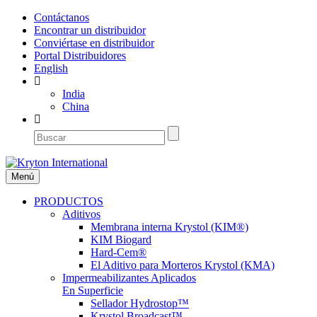
Contáctanos
Encontrar un distribuidor
Conviértase en distribuidor
Portal Distribuidores
English
India
China
Menú
PRODUCTOS
Aditivos
Membrana interna Krystol (KIM®)
KIM Biogard
Hard-Cem®
El Aditivo para Morteros Krystol (KMA)
Impermeabilizantes Aplicados
En Superficie
Sellador Hydrostop™
Krystol Broadcast™