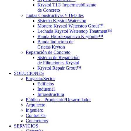
Krystol T1® Impermeabilizante
de Concreto
Juntas Constructivas Y Detalles
Sistema Krystol Waterstop
Mortero Krystol Waterstop Grout™
Lechada Krystol Waterstop Treatment™
Banda Hidroexpansiva Krytonite™
Banda inductora de
Grietas Kryton
Reparación de Concreto
Sistema de Reparación
de Filtraciones Krystol
Krystol Repair Grout™
SOLUCIONES
Proyecto/Sector
Edificios
Industrial
Infraestructura
Público – Propietario/Desarrollador
Arquitecto
Ingeniero
Contratista
Concreteros
SERVICIOS